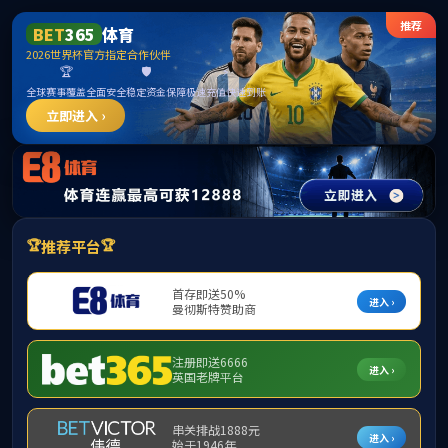
best365·(足球)官方网站 - 2026 World Cup
公司业务
公司存款
单位人民币定期存
单位人民币定期存款