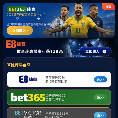
best365·(足球)官方网站 - 2026 World Cup