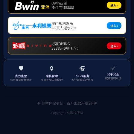
best365足球官网召开“抓客户 拓市场 控风险”专
项活动推进会
2025.06.04
中国人民银行绍兴市分行党委委员、副行长张巧
华一行到best365足球官网调研
2025.04.11
best365足球官网召开2025年度客户经理工作会
议暨集中警示教育
2025.03.29
查看更多